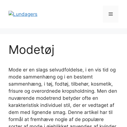
Hop
til
Menu
indhold
Modetøj
Mode er en slags selvudfoldelse, i en vis tid og
mode sammenhæng og i en bestemt
sammenhæng, i tøj, fodtøj, tilbehør, kosmetik,
frisure og overordnede kropsholdning. Men den
nuværende modetrend betyder ofte en
karakteristisk individuel stil, der er vedtaget af
dem med lignende smag. Denne artikel har til
formål at fremhæve nogle af de populære
sorter af mode i øjeblikket anvendes af kvinder.