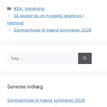
Kategorier
IKEA
,
Indretning
Så skaber du en hyggelig læsekrog i
hjemmet
Sommarmode til mænd sommeren 2026
Søg
efter:
Seneste indlæg
Sommarmode til mænd sommeren 2026